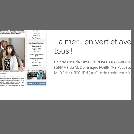
La mer... en vert et ave
tous !
En présence de Mme Christine CABAU-WOERH
(GPMM), de M. Dominique ROBIN (Air Paca) et 
M. Frédéric RYCHEN ( maître de conférence à...