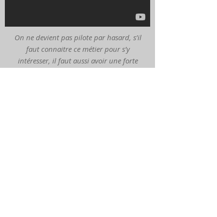
On ne devient pas pilote par hasard, s’il
faut connaitre ce métier pour s’y
intéresser, il faut aussi avoir une forte
motivation
pour en préparer le concours. Mais quel
bonheur que d’être pilote ! Chaque jour
est différent, chaque manœuvre est une
première…
in "Métiers de commerce : Pilote"
ACTUALITÉS
MÉDIAS