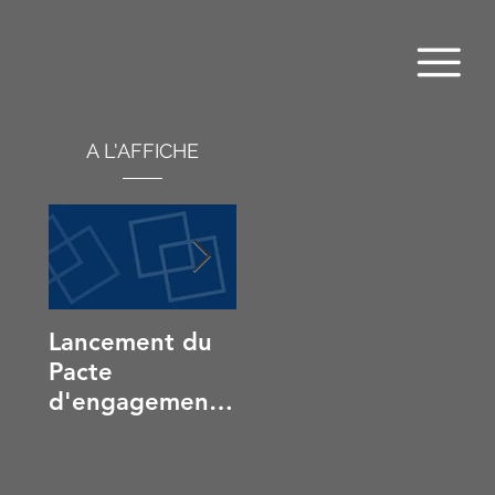
A L'AFFICHE
Lancement du
La mer... en
UN L
Pacte
vert et avec
LE PI
d'engagement
tous !
Marseille Fos